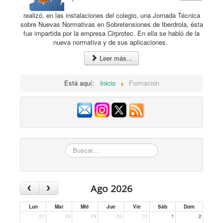
realizó, en las instalaciones del colegio, una Jornada Técnica
sobre Nuevas Normativas en Sobretensiones de Iberdrola, ésta
fue impartida por la empresa Cirprotec. En ella se habló de la
nueva normativa y de sus aplicaciones.
Leer más...
Está aquí:
Inicio
Formación
Buscar...
‹
›
Ago 2026
Lun
Mar
Mié
Jue
Vie
Sáb
Dom
27
28
29
30
31
1
2