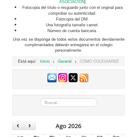
ASOCIACIÓN
]
Fotocopia del título o resguardo junto con el original para
comprobar su autenticidad.
Fotocopia del DNI.
Una fotografía tamaño carnet.
Número de cuenta bancaria.
Una vez se disponga de todos estos documentos devidamente
cumplimentados deberán entregarse en el colegio
personalmente.
Está aquí:
Inicio
General
CÓMO COLEGIARSE
Buscar...
‹
›
Ago 2026
Lun
Mar
Mié
Jue
Vie
Sáb
Dom