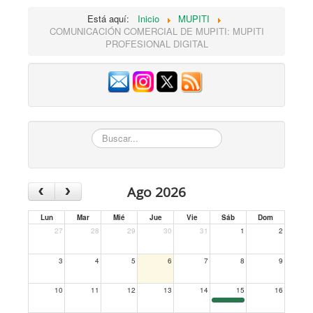
Está aquí:
Inicio
MUPITI
COMUNICACIÓN COMERCIAL DE MUPITI: MUPITI
PROFESIONAL DIGITAL
Buscar...
‹
›
Ago 2026
Lun
Mar
Mié
Jue
Vie
Sáb
Dom
27
28
29
30
31
1
2
3
4
5
6
7
8
9
10
11
12
13
14
15
16