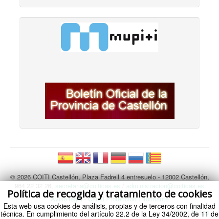
© 2026 COITI Castellón, Plaza Fadrell 4 entresuelo - 12002 Castellón,
964 22 32 26,
secretaria@coiticas.es
/
administracion@coiticas.es
Política de recogida y tratamiento de cookies
Aviso legal
-
Canal Protección Informante
Esta web usa cookies de análisis, propias y de terceros con finalidad
Back to Top
técnica. En cumplimiento del artículo 22.2 de la Ley 34/2002, de 11 de