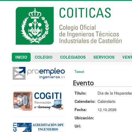
INICIO
COLEGIO
COLEGIADOS
SERVICIOS
VENT
Tweet
Evento
Título:
Día de la Hispanida
Calendario:
Calendario
Fecha:
12.10.2026
Ubicación:
Url: