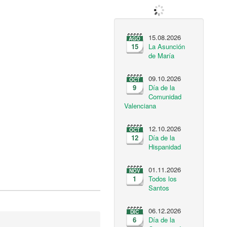
15.08.2026
AGO
15
La Asunción
de María
09.10.2026
OCT
9
Día de la
Comunidad
Valenciana
12.10.2026
OCT
12
Día de la
Hispanidad
01.11.2026
NOV
1
Todos los
Santos
06.12.2026
DIC
6
Día de la